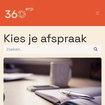
Overslaan naar inhoud
Kies je afspraak