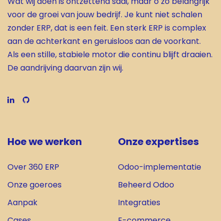
Wat wij doen is ontzettend saai, maar o zo belangrijk
voor de groei van jouw bedrijf. Je kunt niet schalen
zonder ERP, dat is een feit. Een sterk ERP is complex
aan de achterkant en geruisloos aan de voorkant.
Als een stille, stabiele motor die continu blijft draaien.
De aandrijving daarvan zijn wij.
Hoe we werken
Onze expertises
Over 360 ERP
Odoo-implementatie
Onze goeroes
Beheerd Odoo
Aanpak
Integrat​ies
Cases
E-commerce