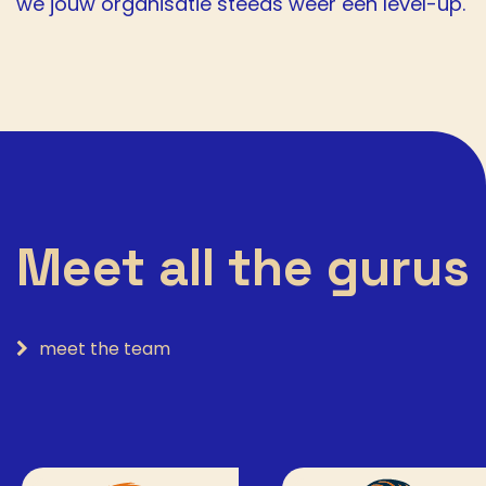
we jouw organisatie steeds weer een level-up.
Meet all the gurus
meet the team